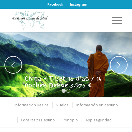
Facebook
Instagram
Posterior
China + Tibet 16 días / 14
noches Desde 3.975 €
1
2
Informacion Basica
Vuelos
Información en destino
Localiza tu Destino
Principio
App seguridad